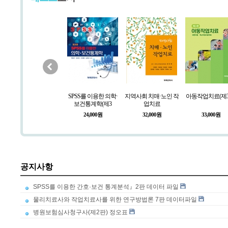
리
의료관계법규(제11판)
SPSS를 이용한 의학·
지역사회 치매·노인 작
아동작업치료(제3
보건통계학(제3
업치료
33,000원
24,000원
32,000원
33,000원
공지사항
SPSS를 이용한 간호·보건 통계분석』2판 데이터 파일
물리치료사와 작업치료사를 위한 연구방법론 7판 데이터파일
병원보험심사청구사(제2판) 정오표