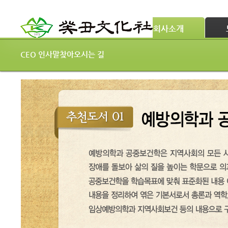
Skip Navigation
회사소개
CEO 인사말
찾아오시는 길
출간도서
신간도서
베스트도서
교재구매
견본도서신청
강의파일신청
출판문의
정오표
부록자료
1:1 문의
자주 묻는 질문
공지사항
전국거래서점