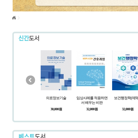
보건학 연구방법(제3
의료정보기술
임상사례를 적용하면
보건행정학(제9
판)
서 배우는 비판
28,000원
30,000원
32,000원
32,000원